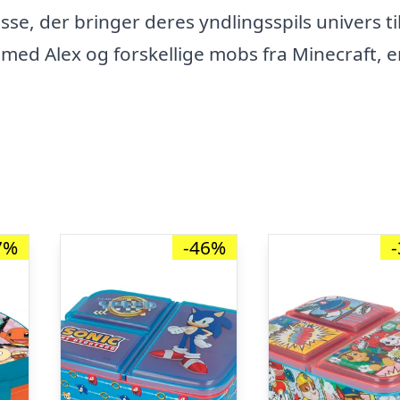
e, der bringer deres yndlingsspils univers ti
ed Alex og forskellige mobs fra Minecraft, e
7%
-46%