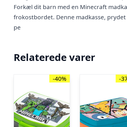
Forkæl dit barn med en Minecraft madkass
frokostbordet. Denne madkasse, prydet m
pe
Relaterede varer
-40%
-3