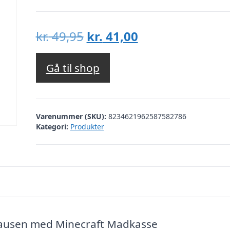
Den
Den
kr.
49,95
kr.
41,00
oprindelige
aktuelle
pris
pris
Gå til shop
var:
er:
kr. 49,95.
kr. 41,00.
Varenummer (SKU):
8234621962587582786
Kategori:
Produkter
tpausen med Minecraft Madkasse