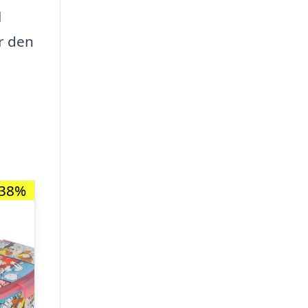
l
r den
-38%