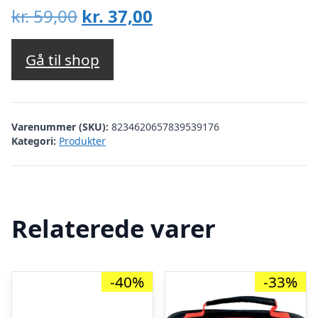
Den
Den
kr.
59,00
kr.
37,00
oprindelige
aktuelle
pris
pris
Gå til shop
var:
er:
kr. 59,00.
kr. 37,00.
Varenummer (SKU):
8234620657839539176
Kategori:
Produkter
Relaterede varer
-40%
-33%