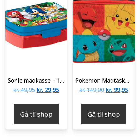
Sonic madkasse – 1 rum
Pokemon Madtaske – 20x23x8cm
Den
Den
Den
Den
kr.
49,95
kr.
29,95
kr.
149,00
kr.
99,95
oprindelige
aktuelle
oprindelige
aktu
pris
pris
pris
pris
Gå til shop
Gå til shop
var:
er:
var:
er:
kr. 49,95.
kr. 29,95.
kr. 149,00.
kr. 9