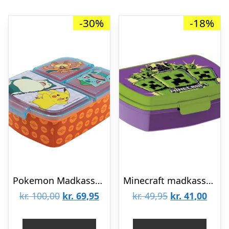
-30%
-18%
Pokemon Madkasse – 3 rum
Minecraft madkasse – Creeeprs
Den
Den
Den
Den
kr.
100,00
kr.
69,95
kr.
49,95
kr.
41,00
oprindelige
aktuelle
oprindelige
aktue
pris
pris
pris
pris