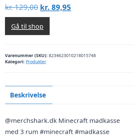
Den
Den
kr.
129,00
kr.
89,95
oprindelige
aktuelle
pris
pris
Gå til shop
var:
er:
kr. 129,00.
kr. 89,95.
Varenummer (SKU):
8234623010218015748
Kategori:
Produkter
Beskrivelse
@merchshark.dk Minecraft madkasse
med 3 rum #minecraft #madkasse