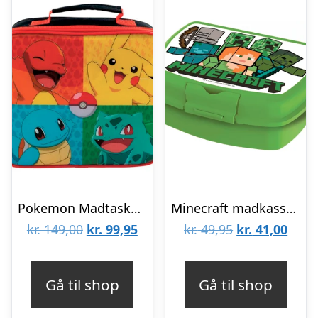
Pokemon Madtaske – 20x23x8cm
Minecraft madkasse – Alex & Mobs
Den
Den
Den
Den
kr.
149,00
kr.
99,95
kr.
49,95
kr.
41,00
oprindelige
aktuelle
oprindelige
aktue
pris
pris
pris
pris
Gå til shop
Gå til shop
var:
er:
var:
er: