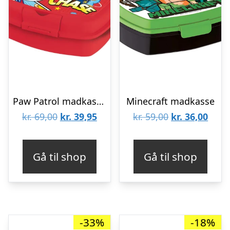
Paw Patrol madkasse rød
Minecraft madkasse
Den
Den
Den
Den
kr.
69,00
kr.
39,95
kr.
59,00
kr.
36,00
oprindelige
aktuelle
oprindelige
aktue
pris
pris
pris
pris
Gå til shop
Gå til shop
var:
er:
var:
er:
kr. 69,00.
kr. 39,95.
kr. 59,00.
kr. 3
-33%
-18%