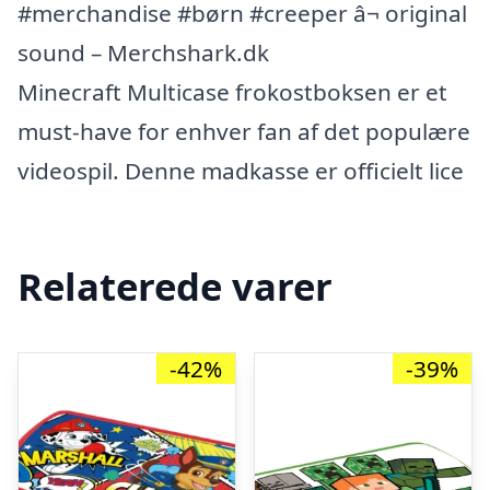
#merchandise #børn #creeper â¬ original
sound – Merchshark.dk
Minecraft Multicase frokostboksen er et
must-have for enhver fan af det populære
videospil. Denne madkasse er officielt lice
Relaterede varer
-42%
-39%